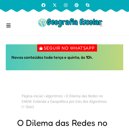
SEGUIR NO WHATSAPP
Novos conteúdos toda terça e quinta, às 10h.
Página inicial
algoritmos
O Dilema das Redes no
ENEM: Entenda a Geopolítica por trás dos Algoritmos
(+ Quiz)
O Dilema das Redes no