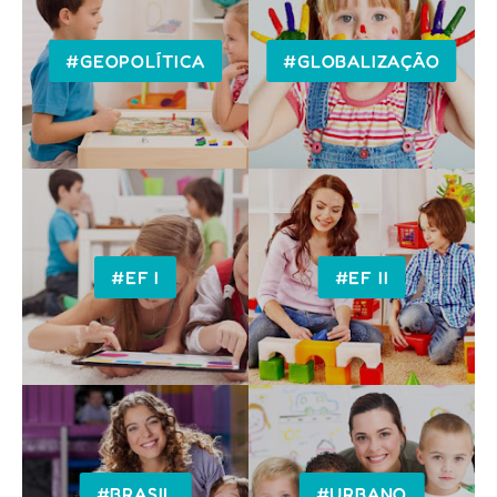
#GEOPOLÍTICA
#GLOBALIZAÇÃO
#EF I
#EF II
#BRASIL
#URBANO