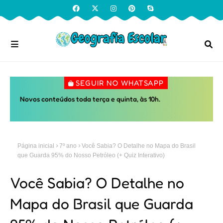
SEGUIR NO WHATSAPP
Novos conteúdos toda terça e quinta, às 10h.
Página inicial
7º ano
Você Sabia? O Detalhe no Mapa do Brasil
que Guarda 95% do Nosso Petróleo (+ Quiz Interativo)
Você Sabia? O Detalhe no
Mapa do Brasil que Guarda