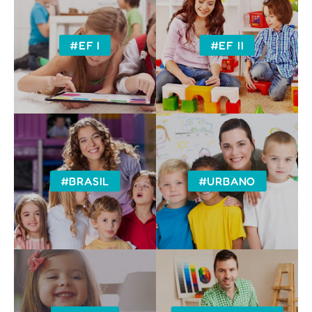
#EF I
#EF II
#BRASIL
#URBANO