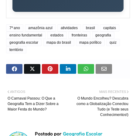
7º ano
amazônia azul
atividades
brasil
capitais
ensino fundamental
estados
fronteiras
geografia
geografia escolar
mapa do brasil
mapa político
quiz
território
ANTIGOS
MAIS RECENTES
O Carnaval Passou: O Que a
O Mundo Encolheu? Descubra
Geografia Tem a Dizer Sobre a
como a Globalização Conectou
Maior Festa do Mundo?
Tudo (e Teste seus
Conhecimentos!)
Postado por
Geografia Escolar