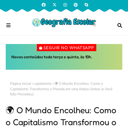
SEGUIR NO WHATSAPP
Novos conteúdos toda terça e quinta, às 10h.
Página inicial
capitalismo
🌍 O Mundo Encolheu: Como o
Capitalismo Transformou o Planeta em uma Aldeia Global (e Você
Não Percebeu)
🌍 O Mundo Encolheu: Como
o Capitalismo Transformou o