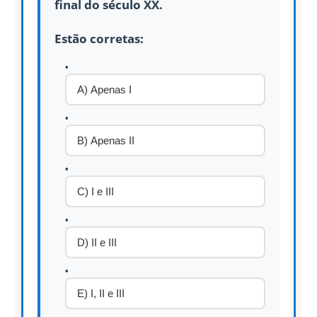
final do século XX.
Estão corretas:
A) Apenas I
B) Apenas II
C) I e III
D) II e III
E) I, II e III