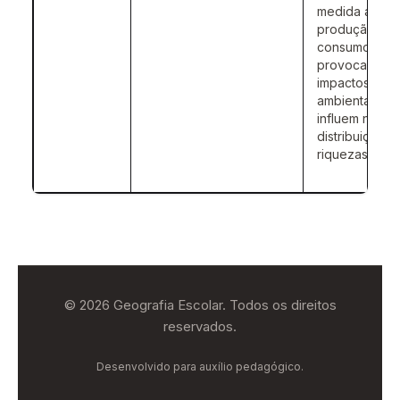
medida a
produção e
consumo
provocam
impactos
ambientais e
influem na
distribuição d
riquezas.
© 2026 Geografia Escolar. Todos os direitos
reservados.
Desenvolvido para auxílio pedagógico.