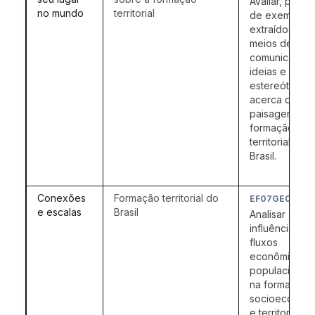
Avaliar, por m
no mundo
territorial
de exemplos
extraídos dos
meios de
comunicação,
ideias e
estereótipos
acerca das
paisagens e 
formação
territorial do
Brasil.
Conexões
Formação territorial do
EF07GE02
e escalas
Brasil
Analisar a
influência dos
fluxos
econômicos 
populacionais
na formação
socioeconôm
e territorial do