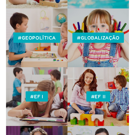
#GEOPOLÍTICA
#GLOBALIZAÇÃO
#EF I
#EF II