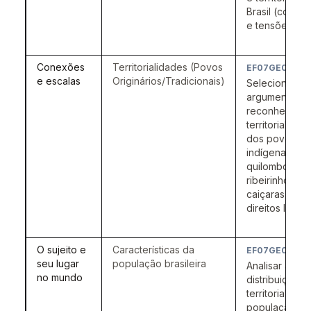
Brasil (conflit
e tensões).
Conexões
Territorialidades (Povos
EF07GE03
e escalas
Originários/Tradicionais)
Selecionar
argumentos q
reconheçam 
territorialidad
dos povos
indígenas,
quilombolas,
ribeirinhos e
caiçaras com
direitos legais
O sujeito e
Características da
EF07GE04
seu lugar
população brasileira
Analisar a
no mundo
distribuição
territorial da
população