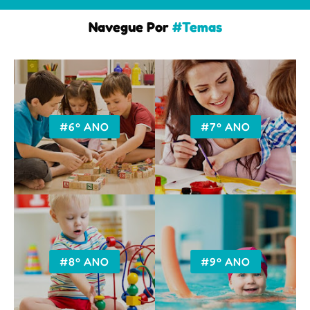
Navegue Por
#Temas
#6º ANO
#7º ANO
#8º ANO
#9º ANO