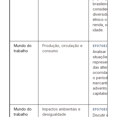
brasileira,
considerando
diversidade
étnico-cultural
renda, sexo e
idade.
Mundo do
Produção, circulação e
EF07GE05
trabalho
consumo
Analisar fatos
situações
representativ
das alteraçõe
ocorridas ent
o período
mercantilista 
advento do
capitalismo.
Mundo do
Impactos ambientais e
EF07GE06
trabalho
desigualdade
Discutir em q