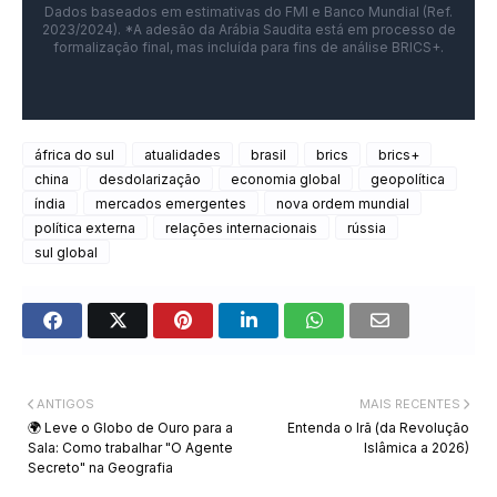
Dados baseados em estimativas do FMI e Banco Mundial (Ref.
2023/2024). *A adesão da Arábia Saudita está em processo de
formalização final, mas incluída para fins de análise BRICS+.
áfrica do sul
atualidades
brasil
brics
brics+
china
desdolarização
economia global
geopolítica
índia
mercados emergentes
nova ordem mundial
política externa
relações internacionais
rússia
sul global
ANTIGOS
MAIS RECENTES
🌍 Leve o Globo de Ouro para a
Entenda o Irã (da Revolução
Sala: Como trabalhar "O Agente
Islâmica a 2026)
Secreto" na Geografia