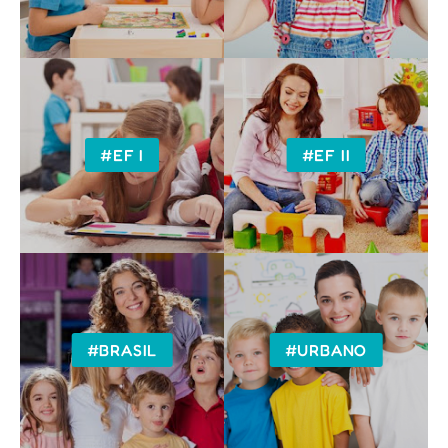
#EF I
#EF II
#BRASIL
#URBANO