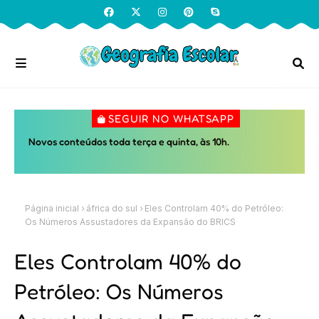
SEGUIR NO WHATSAPP
Novos conteúdos toda terça e quinta, às 10h.
Página inicial
áfrica do sul
Eles Controlam 40% do Petróleo:
Os Números Assustadores da Expansão do BRICS
Eles Controlam 40% do
Petróleo: Os Números