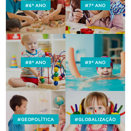
#6º ANO
#7º ANO
#8º ANO
#9º ANO
#GEOPOLÍTICA
#GLOBALIZAÇÃO