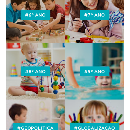
#6º ANO
#7º ANO
#8º ANO
#9º ANO
#GEOPOLÍTICA
#GLOBALIZAÇÃO