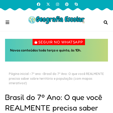
SEGUIR NO WHATSAPP
Novos conteúdos toda terça e quinta, às 10h.
Página inicial
7º ano
Brasil do 7º Ano: O que você REALMENTE
precisa saber sobre território e população (com mapas
interativos!)
Brasil do 7º Ano: O que você
REALMENTE precisa saber