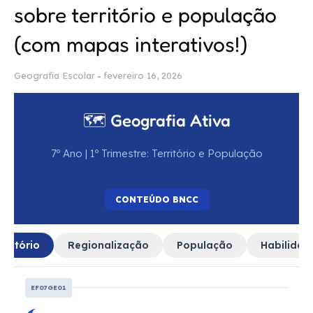
sobre território e população
(com mapas interativos!)
Geografia Escolar
fevereiro 16, 2026
🗺️ Geografia Ativa
7º Ano | 1º Trimestre: Território e População
CONTEÚDO BNCC
erritório
Regionalização
População
Habilidad
EF07GE01