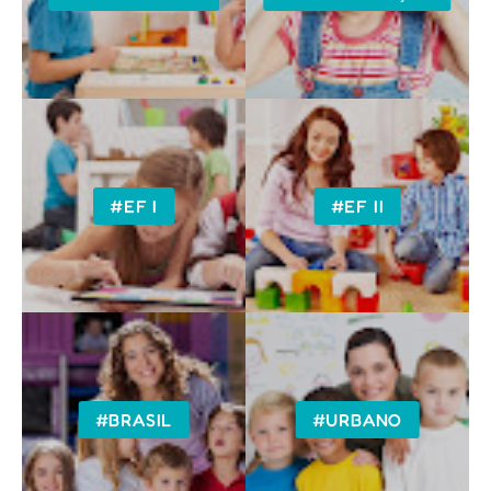
#EF I
#EF II
#BRASIL
#URBANO