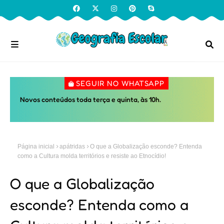
SEGUIR NO WHATSAPP
Novos conteúdos toda terça e quinta, às 10h.
Página inicial
apátridas
O que a Globalização esconde? Entenda
como a Cultura molda territórios e resiste ao Etnocídio!
O que a Globalização
esconde? Entenda como a