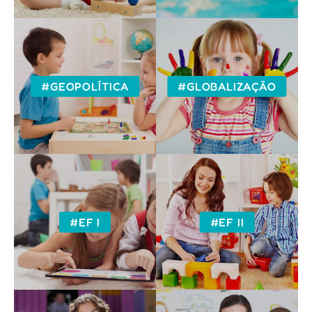
#GEOPOLÍTICA
#GLOBALIZAÇÃO
#EF I
#EF II