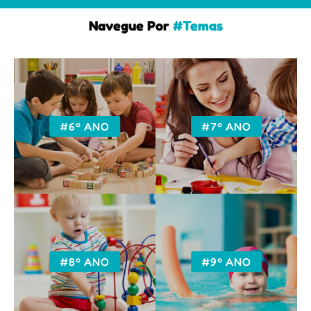
Navegue Por
#Temas
#6º ANO
#7º ANO
#8º ANO
#9º ANO